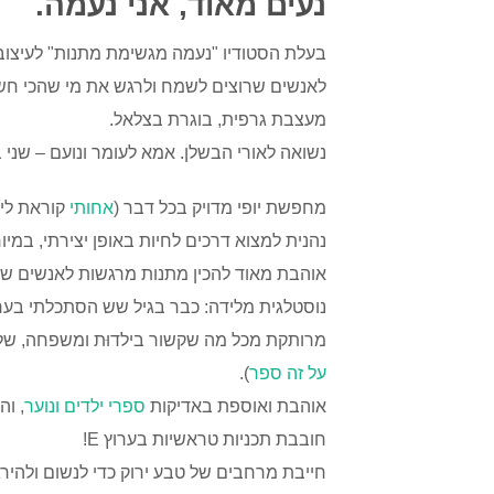
נעים מאוד, אני נעמה.
בעלת הסטודיו "נעמה מגשימת מתנות" לעיצוב
לאנשים שרוצים לשמח ולרגש את מי שהכי חש
מעצבת גרפית, בוגרת בצלאל.
נשואה לאורי הבשלן. אמא לעומר ונועם – שני 
מחפשת יופי מדויק בכל דבר (
אחותי
קוראת לי ד
נהנית למצוא דרכים לחיות באופן יצירתי, במי
אוהבת מאוד להכין מתנות מרגשות לאנשים שקר
נוסטלגית מלידה: כבר בגיל שש הסתכלתי בער
מרותקת מכל מה שקשור בילדוּת ומשפחה, שלי
על זה ספר
).
אוהבת ואוספת באדיקות
ספרי ילדים ונוער
, וה
חובבת תכניות טראשיות בערוץ E!
חייבת מרחבים של טבע ירוק כדי לנשום ולהירג