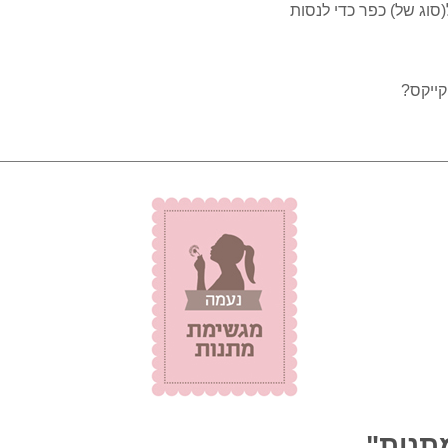
וג של) כפר כדי לנסות
קייקס?
תנות"