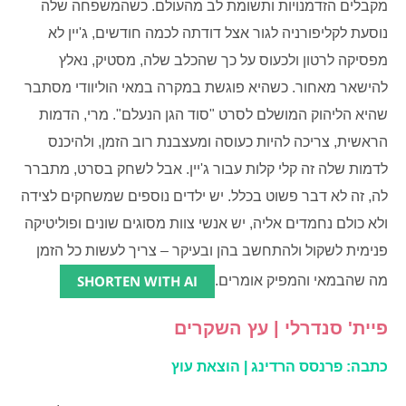
מקבלים הזדמנויות ותשומת לב מהעולם. כשהמשפחה שלה
נוסעת לקליפורניה לגור אצל דודתה לכמה חודשים, ג'יין לא
מפסיקה לרטון ולכעוס על כך שהכלב שלה, מסטיק, נאלץ
להישאר מאחור. כשהיא פוגשת במקרה במאי הוליוודי מסתבר
שהיא הליהוק המושלם לסרט "סוד הגן הנעלם". מרי, הדמות
הראשית, צריכה להיות כעוסה ומעצבנת רוב הזמן, ולהיכנס
לדמות שלה זה קלי קלות עבור ג'יין. אבל לשחק בסרט, מתברר
לה, זה לא דבר פשוט בכלל. יש ילדים נוספים שמשחקים לצידה
ולא כולם נחמדים אליה, יש אנשי צוות מסוגים שונים ופוליטיקה
פנימית לשקול ולהתחשב בהן ובעיקר – צריך לעשות כל הזמן
SHORTEN WITH AI
מה שהבמאי והמפיק אומרים.
פיית' סנדרלי | עץ השקרים
כתבה: פרנסס הרדינג | הוצאת עוץ