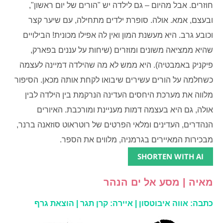
חוזרים. אבל מהיום – גם לילדה יש "הורים של יום ראשון",
ובעצם, אמא. אולה. סופרת ילדים מתחילה, עם שיער קצר
וכובע גרב. היא מעשנת המון ואין לה אפילו מכונית! הבילויים
שהיא ממציאה משונים ומוזרים (שיחות על עננים בפארק,
פיקניק באמבטיה). היא ממש לא מה שהילדה דמיינה לעצמה
כשחלמה על הורים עשירים שיבואו לקחת אותה מכאן. הסיפור
מלווה את מערכת היחסים העדינה הנרקמת בין הילדה לבין
אולה, גם היא בעצמה דמות מעניינת ומורכבת. האיורים
הנהדרים, העדינים ומלאי הפרטים של רוטראוט סוזאנה ברנר,
מבכירות המאיירים בגרמניה, מלווים את הספר.
SHORTEN WITH AI
מאיה | מסע אל ים הנהר
כתבה: אווה איבוטסון | איירה: קרן תגר | הוצאת גרף