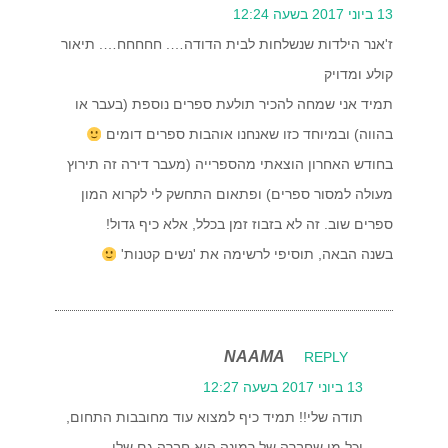
13 ביוני 2017 בשעה 12:24
ז'אנר הילדות שנשלחות לבית הדודה…. חחחחח…. תיאור
קולע ומדויק
תמיד אני שמחה להכיר תולעת ספרים נוספת (בעבר או
בהווה) ובמיוחד כזו שאנחנו אוהבות ספרים דומים
בחודש האחרון הוצאתי מהספרייה (מעבר דירה זה תירוץ
מעולה למסור ספרים) ופתאום התחשק לי לקרוא המון
ספרים שוב. זה לא בזבוז זמן בכלל, אלא כיף גדול!
בשנה הבאה, תוסיפי לרשימה את 'נשים קטנות'
NAAMA
REPLY
13 ביוני 2017 בשעה 12:27
תודה שלי!! תמיד כיף למצוא עוד מחובבות התחום,
וכל מי שחברה של רמונה היא חברה גם שלי…