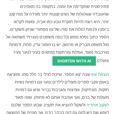
פמיניסטית שמקדימה את זמנה, בתקופה בה מאמינים
שהעובדה שגולגלות של נשים קטנות יותר מעידה על מוח קטן
יותר. היא רוצה להיות חוקרת טבע כמו אביה, ומעזה לקרוא
ביומניו ולנסות לגלות את סודו של עץ מסתורי שניזון משקרים.
הספר כתוב נפלא ממש (כל כמה משפטים נעצרתי משתאה אל
מול משפט מבריק או מרגש), יש בו הומור עדין, מתח, ודמויות
מורכבות מאוד, אפלות ומרתקות (מתאים בעיני לנוער צעיר
SHORTEN WITH AI
ומעלה).
הוצאת עוץ
שבה יצא הספר, שייכת לגילי בר הלל סמו, ומוציאה
באופן עקבי ספרים מעולים לילדים ונוער עם דמויות נשיות
חזקות, מצחיקות, אמיצות ומגניבות (ברור שיש גם דמויות
מעולות של בנים, ואני אוהבת אותם לא פחות). שווה מאוד
לעקוב אחריה
ולשקול להוציא את תקציב שבוע הספר שלכם
דווקא שם (יש להם גם דוכן בכיכר רבין). אני מנוייה של ההוצאה