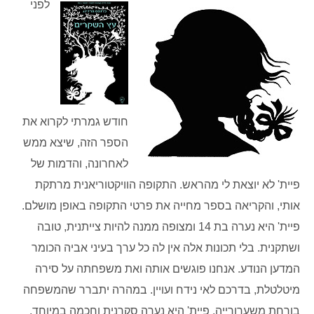
לפני
חודש גמרתי לקרוא את
הספר הזה, שיצא ממש
לאחרונה, והדמות של
פיית' לא יוצאת לי מהראש. התקופה הוויקטוריאנית מרתקת
אותי, והקריאה בספר מחייה את פרטי התקופה באופן מושלם.
פיית' היא נערה בת 14 ומצופה ממנה להיות צייתנית, טובה
ושתקנית. בלי תכונות אלה אין לה כל ערך בעיני אביה הכומר
המדען הנודע. אנחנו פוגשים אותה ואת משפחתה על סירה
מיטלטלת, בדרכם לאי נידח ועויין. במהרה יתברר שהמשפחה
בורחת משערורייה. פיית' היא נערה סקרנית וחכמה במיוחד,