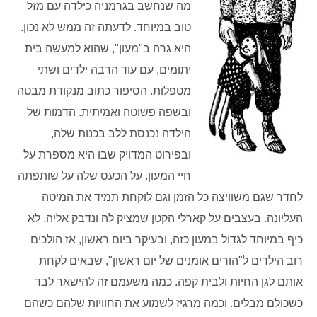
מה שנחשב בגרמניה כילדה עם מזל
טוב במיוחד. לדעתה זה ממש לא נכון.
היא גרה ב"מעון", שהוא למעשה בית
יתומים, עם עוד הרבה ילדים ושתי
מטפלות. הסיפור כתוב מנקודת מבטה
ובשפה פשוטה ואמיתית. הדמות של
הילדה נכנסת ללב בכנות שלה,
ובפירוט המדויק שבו היא מספרת על
חיי המעון. על הכעס שלה על שותפתה
לחדר שגם משוויצה כל הזמן וגם לוקחת תמיד את המיטה
העליונה. בעצבים על קארלי הקטן שמציק לה ונדבק אליה. לא
כיף במיוחד לגדול במעון כזה, ובעיקר ביום ראשון, אז הולכים
רוב הילדים ל"הורים אומנים של יום ראשון", שבאים לקחת
אותם לגן החיות ולבית קפה. כמה משעמם זה להישאר לבד
כשכולם מבלים. וכמה מרגיז לשמוע את החוויות שלהם כשהם