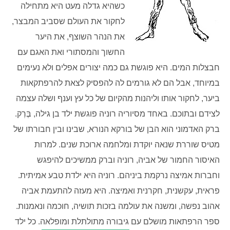
כשהיא גדלה מעט היא מתחילה
לחקור את העולם שסביב המבצר,
את הנהר השוצף, את היער
החשוך והמסתורי ואת האגם עם
חבצלות המים. היא פוגשת גם כמה יצורים אפלים ולא נעימים
במיוחד, אבל הם לא גורמים לה להפסיק לצאת להרפתקאות
ביער, לחקור אותו וליהנות מהקיום של כל עץ וענף ושלה עצמה
לצידם ובתוכם. באחד מסיוריה רוניה פוגשת ילד בן גילה, בֶּרְק.
ברק האדמוני הוא הבן של בורקא הנורא, שבינו ובין חבורתו של
מטיס שוררת שנאה יוקדת ומלחמה ארוכת שנים. למרות
האיסור החמור של אביה, רוניה וברק ממשיכים להיפגש
וחברות אמיצה נרקמת ביניהם. רוניה היא ילדת טבע אמיתית.
פראית, עקשנית, חקרנית ואמיצה. היא מעזה להתעמת אביה
אהוב נפשה, ומשנה את עולמה בזכות תושיה, חוכמה ונאמנות.
ספר הרפתאות מושלם עם גיבורה מתולתלת ומופלאה. כל ילד