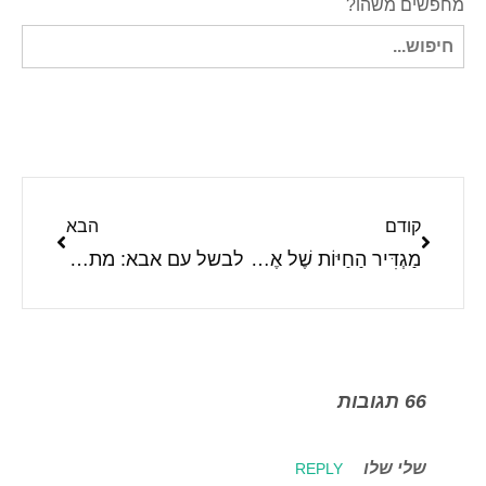
מחפשים משהו?
חיפוש
עבור:
קודם
הבא
מַגְדִּיר הַחַיּוֹת שֶׁל אֶרֶץ נוֹעַמִית
לבשל עם אבא: מתנה מקסימה לבן זוג בשלן
66 תגובות
שלי שלו
REPLY