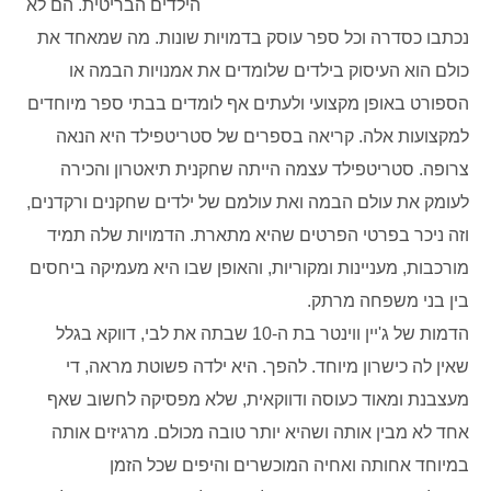
הילדים הבריטית. הם לא
נכתבו כסדרה וכל ספר עוסק בדמויות שונות. מה שמאחד את
כולם הוא העיסוק בילדים שלומדים את אמנויות הבמה או
הספורט באופן מקצועי ולעתים אף לומדים בבתי ספר מיוחדים
למקצועות אלה. קריאה בספרים של סטריטפילד היא הנאה
צרופה. סטריטפילד עצמה הייתה שחקנית תיאטרון והכירה
לעומק את עולם הבמה ואת עולמם של ילדים שחקנים ורקדנים,
וזה ניכר בפרטי הפרטים שהיא מתארת. הדמויות שלה תמיד
מורכבות, מעניינות ומקוריות, והאופן שבו היא מעמיקה ביחסים
בין בני משפחה מרתק.
הדמות של ג'יין ווינטר בת ה-10 שבתה את לבי, דווקא בגלל
שאין לה כישרון מיוחד. להפך. היא ילדה פשוטת מראה, די
מעצבנת ומאוד כעוסה ודווקאית, שלא מפסיקה לחשוב שאף
אחד לא מבין אותה ושהיא יותר טובה מכולם. מרגיזים אותה
במיוחד אחותה ואחיה המוכשרים והיפים שכל הזמן