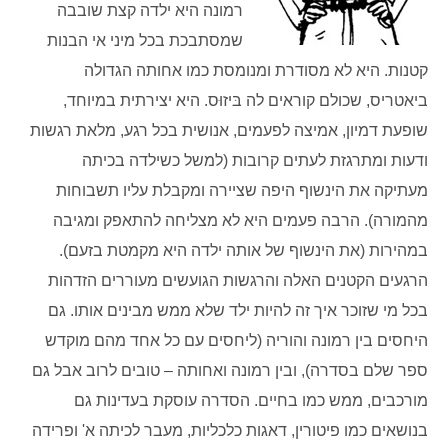
רמונה היא ילדה קצת שובבה
שמסתבכת בכל מיני אי הבנות
קטנות. היא לא מסודרת ומנומסת כמו אחותה הגדולה
ביאטריס, שכולם קוראים לה בּיזוּס. היא יצירתית במיוחד,
שופעת דמיון, אמיצה לפעמים, אנושית בכל רגע, מלאת רגשות
ודעות ומתרגזת לעתים קרובות (למשל כשילדה בכיתה
מעתיקה את הינשוף היפה שציירה ומקבלת עליו תשבוחות
מהמורה). הרבה פעמים היא לא מצליחה להתאפק ומגיבה
במהירות (את הינשוף של אותה ילדה היא מקמטת בזעם).
הרגעים הקטנים האלה והרגשות הגועשים מעוררים הזדהות
בכל מי שזוכר איך זה להיות ילד שלא ממש מבינים אותו. גם
היחסים בין רמונה והוריה (ליחסים עם כל אחד מהם מוקדש
ספר שלם בסדרה), ובין רמונה ואחותה – טובים לרוב אבל גם
מורכבים, ממש כמו בחיים. הסדרה עוסקת בעדינות גם
בנושאים כמו פיטורין, דאגות כלכליות, מעבר לכיתה א' ופרידה