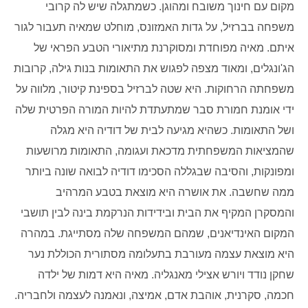
מקום עם חינוך משובח ומהוגן. כשמתגלה שיש לה קרובי
משפחה בברזיל, על גדות האמזונס, מוחלט שמאיה תעבור לגור
איתם. מאיה מפוחדת ומסוקרנת מתיאורי הטבע הפראי של
הג'ונגלים, ומאוד מצפה לפגוש את התאומות בנות גילה, קרובות
משפחתה הרחוקות. היא שטה לברזיל בספינת קיטור, מלווה על
ידי אומנת חמורת סבר שמתעתדת להיות המורה הפרטית שלה
ושל התאומות. כשהיא מגיעה לבית של דודיה היא מגלה
שהמציאות המשפחתית מדכאת ועגומה, התאומות מרושעות
ומפונקות, והסיבה שבגללה הסכימו דודיה לבואה שונה ביותר
ממה שחשבה. את אושרה היא מוצאת בטבע המרהיב
והמסקרן המקיף את הבית ובידידות הנרקמת בינה לבין תושבי
המקום האינדיאנים, שמהם המשפחה שלה מסתייגת. במהרה
היא מוצאת עצמה מעורבת בתעלומה מסתורית הכוללת נער
שחקן נודד ויורש אצילי מאנגליה. מאיה היא דמות של ילדה
חכמה, סקרנית, אוהבת אדם, אמיצה, ונאמנה לעצמה ולחבריה.