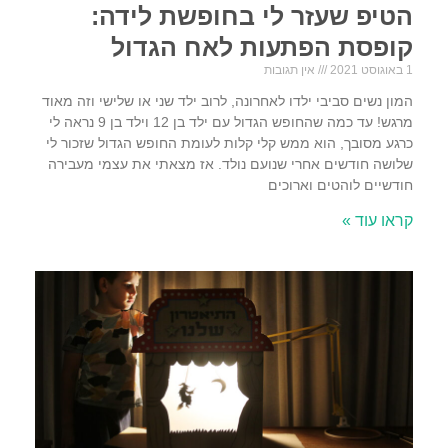
הטיפ שעזר לי בחופשת לידה:
קופסת הפתעות לאח הגדול
1 באוגוסט 2021
אין תגובות
המון נשים סביבי ילדו לאחרונה, לרוב ילד שני או שלישי וזה מאוד
מרגש! עד כמה שהחופש הגדול עם ילד בן 12 וילד בן 9 נראה לי
כרגע מסובך, הוא ממש קלי קלות לעומת החופש הגדול שזכור לי
שלושה חודשים אחרי שנועם נולד. אז מצאתי את עצמי מעבירה
חודשיים לוהטים וארוכים
קראו עוד »