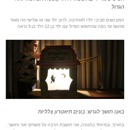
הגדול
המון נשים סביבי ילדו לאחרונה, לרוב ילד שני או שלישי וזה מאוד
מרגש! עד כמה שהחופש הגדול עם ילד בן 12 וילד בן 9 נראה
באנו חושך לגרש: בונים תיאטרון צלליות
בחורף, ובמיוחד בחנוכה, אני חושבת הרבה על משחקי אור וחושך.