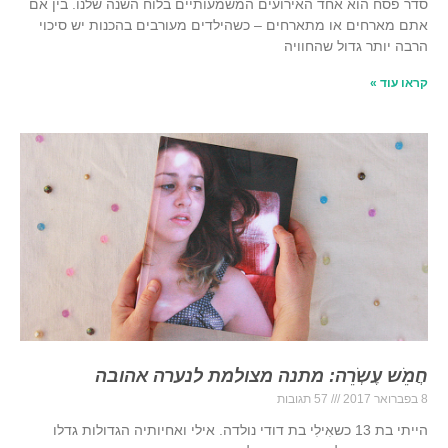
סדר פסח הוא אחד האירועים המשמעותיים בלוח השנה שלנו. בין אם
אתם מארחים או מתארחים – כשהילדים מעורבים בהכנות יש סיכוי
הרבה יותר גדול שהחוויה
קראו עוד »
חֲמֵֹש עֶשְֹרֵה: מתנה מצולמת לנערה אהובה
8 בפברואר 2017
57 תגובות
הייתי בת 13 כשאִילִי בת דודי נולדה. אילי ואחיותיה הגדולות גדלו