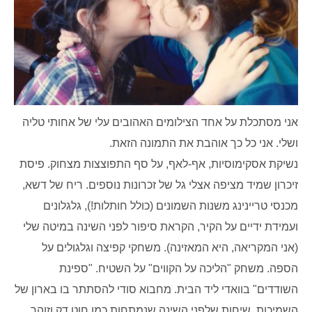
אני מסתכלת על אחד הצילומים האהובים עלי של אחותי טליה
ושלי. אני כל כך אוהבת את התמונה הזאת.
נשיקת אסקימוסיות, אף-לאף, על סף התפוצצות מצחוק. פיסת
זיכרון שמיד מציפה אצלי גל של זכרונות נוספים. ריח של דשא,
מכנסי טריינינג משנות השמונים (כולל חותלות!), גלגלונים
ועמידת ידיים על הקיר, הקראת סיפור לפני השינה במיטה שלי
(אני המקריאה, היא המאזינה). משחקי קפיצה וגלגולים על
הספה. משחק "הליכה על הקווים" על השטיח. "ספינת
השודדים" בוואדי ליד הבית. מחבוא סודי להסתתר בו בארון של
השמיכות. שיחות שלפני השינה שנמתחות כמו חוט דק וזוהר