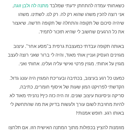
כשאחותי עמדה להתחתן ידעתי שמלבד
מתנה לה ולבן זוגה
,
אני רוצה להכין משהו שהוא רק לה. רק לנו. לשתינו. משהו
שיהיה סיכום של תקופה והתחלה של תקופה חדשה. שיאצור
את כל הרגעים שחשוב לי שהיא תזכור לתמיד.
באותה תקופה עבדתי כמעצבת גרפית ב"מסע אחר". עיצוב
מגזינים העסיק ועניין אותי מאוד, והיה לי ברור שאני רוצה לעצב
מגזין על אחותי. מגזין פרטי ואישי עליה ועלינו. אחותי ואני.
כמעט כל רגע בעיצוב, בכתיבה ובעריכת המגזין היה עונג גדול.
הקדשתי לפרויקט המון שעות של איסוף חומרים, כתיבה,
סריקה וניסיונות עיצוב שונים. זה היה כזה כיף! נהניתי מאוד לא
להיות מחויבת לשום עורך ולעשות בדיוק את מה שהתחשק לי
באותו רגע. חופש אמנותי!
מוזמנות להציץ בכפולות מתוך המתנה האישית הזו. אם תלחצו